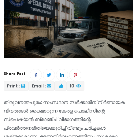
Share Post:
Print :
Email :
10
തിരുവനന്തപുരം: സംസ്ഥാന സർക്കാരിന് നിർണായക
വിവരങ്ങൾ കൈമാറുന്ന കേരള പൊലീസിന്റെ
സ്പെഷ്യൽ ബ്രാഞ്ച് വിഭാഗത്തിന്റെ
പ്രവർത്തനരീതിയെക്കുറിച്ച് വീണ്ടും ചർച്ചകൾ
ശക്തമാകുന്നു. ഭരണനിർവഹണത്തിനും സുരക്ഷാ