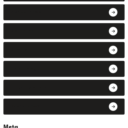
School News
South India
Sports
Technology
Uncategorized
World News
Meta