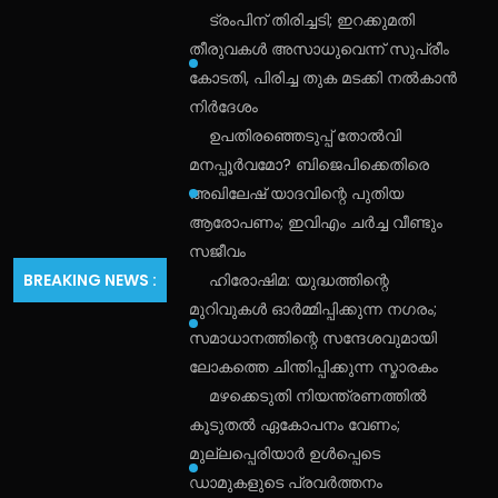
ട്രംപിന് തിരിച്ചടി; ഇറക്കുമതി
തീരുവകൾ അസാധുവെന്ന് സുപ്രീം
കോടതി, പിരിച്ച തുക മടക്കി നൽകാൻ
നിർദേശം
ഉപതിരഞ്ഞെടുപ്പ് തോൽവി
മനപ്പൂർവമോ? ബിജെപിക്കെതിരെ
അഖിലേഷ് യാദവിന്റെ പുതിയ
ആരോപണം; ഇവിഎം ചർച്ച വീണ്ടും
സജീവം
BREAKING NEWS :
ഹിരോഷിമ: യുദ്ധത്തിന്റെ
മുറിവുകൾ ഓർമ്മിപ്പിക്കുന്ന നഗരം;
സമാധാനത്തിന്റെ സന്ദേശവുമായി
ലോകത്തെ ചിന്തിപ്പിക്കുന്ന സ്മാരകം
മഴക്കെടുതി നിയന്ത്രണത്തിൽ
കൂടുതൽ ഏകോപനം വേണം;
മുല്ലപ്പെരിയാർ ഉൾപ്പെടെ
ഡാമുകളുടെ പ്രവർത്തനം