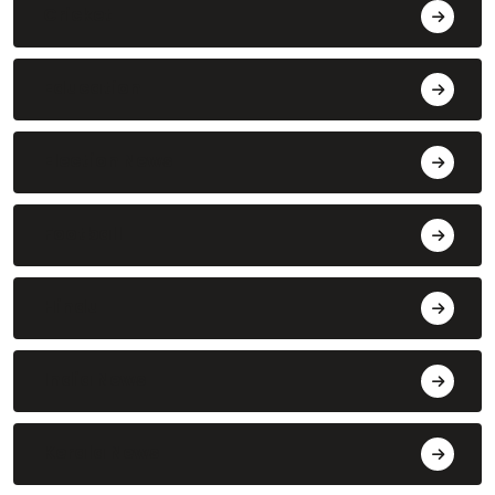
Cricket
Education
Election News
Football
Hindu
India News
Kerala News