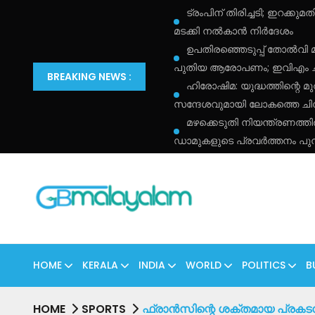
ട്രംപിന് തിരിച്ചടി; ഇറക്
മടക്കി നൽകാൻ നിർദേശം
ഉപതിരഞ്ഞെടുപ്പ് തോൽവി 
പുതിയ ആരോപണം; ഇവിഎം ചർച
BREAKING NEWS :
ഹിരോഷിമ: യുദ്ധത്തിന്റെ മു
സന്ദേശവുമായി ലോകത്തെ ചിന്തി
മഴക്കെടുതി നിയന്ത്രണത്
ഡാമുകളുടെ പ്രവർത്തനം പു
HOME
KERALA
INDIA
WORLD
POLITICS
B
HOME
SPORTS
ഫ്രാൻസിന്റെ ശക്തമായ പ്രകടന