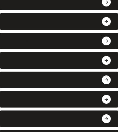
America
Breaking News
Business
Cricket
Education
Election News
Football