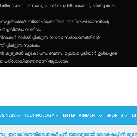
കുമതി തീരുവകൾ അസാധുവെന്ന് സുപ്രീം കോടതി, പിരിച്ച തുക
മനപ്പൂർവമോ? ബിജെപിക്കെതിരെ അഖിലേഷ് യാദവിന്റെ
്ച വീണ്ടും സജീവം
റിവുകൾ ഓർമ്മിപ്പിക്കുന്ന നഗരം; സമാധാനത്തിന്റെ
പ്പിക്കുന്ന സ്മാരകം
തിൽ കൂടുതൽ ഏകോപനം വേണം; മുല്ലപ്പെരിയാർ ഉൾപ്പെടെ
നഃപരിശോധിക്കണമെന്ന് ആവശ്യം
USINESS
TECHNOLOGY
ENTERTAINMENT
SPORTS
LI
ം; ഇറാഖിനെതിരെ തകർപ്പൻ ജയവുമായി ലോകകപ്പിൽ മുന്നേ