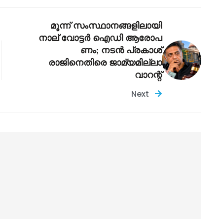
മൂന്ന് സംസ്ഥാനങ്ങളിലായി
നാല് വോട്ടർ ഐഡി ആരോപ
ണം; നടൻ പ്രകാശ്
രാജിനെതിരെ ജാമ്യമില്ലാ
വാറന്റ്
Next