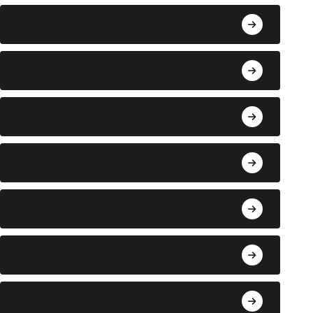
National Politics
Politics
Religion & Spirituality
School News
South India
Sports
Technology