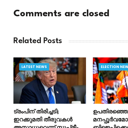
Comments are closed
Related Posts
LATEST NEWS
ELECTION NE
ു;
ട്രംപിന് തിരിച്ചടി;
ഉപതിരഞ്ഞെട
ഇറക്കുമതി തീരുവകൾ
മനപ്പൂർവമോ
അസാധുവെന്ന് സുപ്രീം
ബിജെപിക്കെ