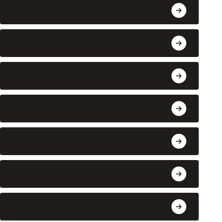
Hindu
India News
Kerala News
Kerala Politics
Kollam News
Latest News
National