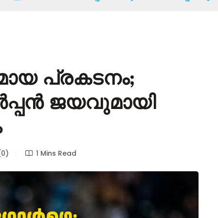
മായ പ്രകടനം;
പ്പൻ ജയവുമായി
ം
0)
1 Mins Read