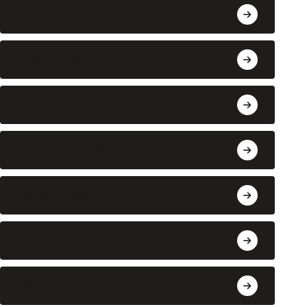
Hindu
India News
Kerala News
Kerala Politics
Kollam News
Latest News
National