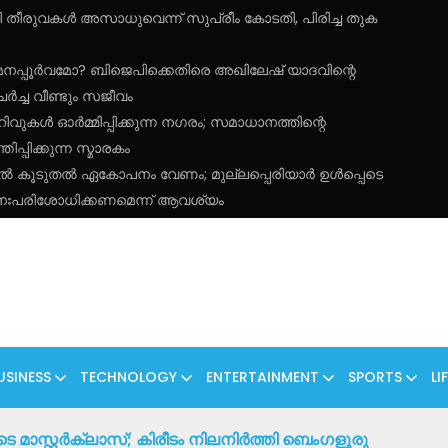
കുമതി തീരുവകൾ അസാധുവെന്ന് സുപ്രീം കോടതി, പിരിച്ച തുക
മനപ്പൂർവമോ? ബിജെപിക്കെതിരെ അഖിലേഷ് യാദവിന്റെ
്ച വീണ്ടും സജീവം
റിവുകൾ ഓർമ്മിപ്പിക്കുന്ന നഗരം; സമാധാനത്തിന്റെ
പ്പിക്കുന്ന സ്മാരകം
തിൽ കൂടുതൽ ഏകോപനം വേണം; മുല്ലപ്പെരിയാർ ഉൾപ്പെടെ
നഃപരിശോധിക്കണമെന്ന് ആവശ്യം
USINESS
TECHNOLOGY
ENTERTAINMENT
SPORTS
LI
മാസ്റ്റർക്ലാസ്; കിരീടം നിലനിർത്തി ബെംഗളൂരു