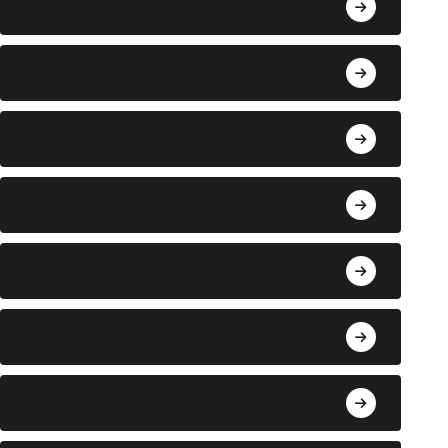
America
Breaking News
Business
Cricket
Education
Election News
Football