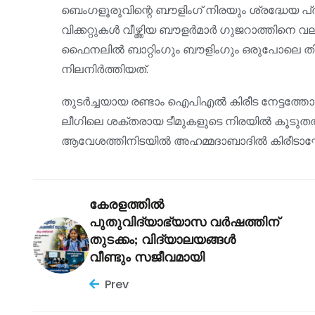
ബെംഗളൂരുവിന്റെ ബൗളിംഗ് നിരയും ശ്രദ്ധേയ പ
വിക്കറ്റുകൾ വീഴ്ത്തിയ ബൗളർമാർ ഗുജറാത്തിനെ വല
ഫൈനലിൽ ബാറ്റിംഗും ബൗളിംഗും ഒരുപോലെ ത
നിലനിർത്തിയത്.
തുടർച്ചയായ രണ്ടാം ഐപിഎൽ കിരീട നേട്ടത്ത
ലീഗിലെ ശക്തരായ ടീമുകളുടെ നിരയിൽ കൂടുതൽ
ആവേശത്തിനിടയിൽ അഹമ്മദാബാദിൽ കിരീടാഘോ
കേരളത്തിൽ
പുതുവിദ്യാഭ്യാസ വർഷത്തിന്
തുടക്കം; വിദ്യാലയങ്ങൾ
വീണ്ടും സജീവമായി
Prev