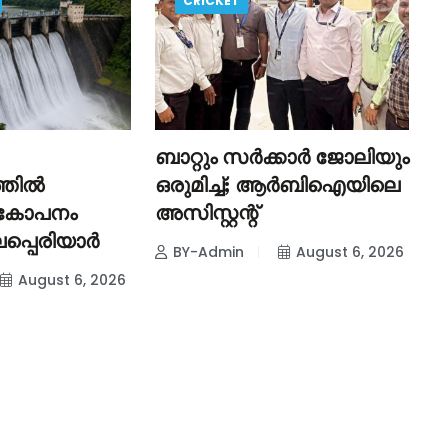
CRICKET
ബാറ്റും സർക്കാർ ജോലിയും
‘
്തിൽ
ഒരുമിച്ച്; ആർബിഐയിലെ
ഏകോപനം
അസിസ്റ്റന്റ്
ത
പ്പെരിയാർ
ത
BY-Admin
August 6, 2026
August 6, 2026