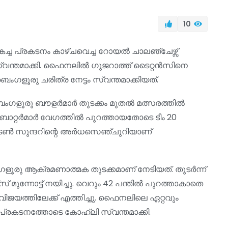
10
 പ്രകടനം കാഴ്ചവെച്ച റോയൽ ചാലഞ്ചേഴ്സ്
സ്വന്തമാക്കി. ഫൈനലിൽ ഗുജറാത്ത് ടൈറ്റൻസിനെ
െംഗളൂരു ചരിത്ര നേട്ടം സ്വന്തമാക്കിയത്.
െംഗളൂരു ബൗളർമാർ തുടക്കം മുതൽ മത്സരത്തിൽ
 ബാറ്റർമാർ വേഗത്തിൽ പുറത്തായതോടെ ടീം 20
ങ്ടൺ സുന്ദറിന്റെ അർധസെഞ്ചുറിയാണ്
ൂരു ആക്രമണാത്മക തുടക്കമാണ് നേടിയത്. തുടർന്ന്
് മുന്നോട്ട് നയിച്ചു. വെറും 42 പന്തിൽ പുറത്താകാതെ
യത്തിലേക്ക് എത്തിച്ചു. ഫൈനലിലെ ഏറ്റവും
കടനത്തോടെ കോഹ്‌ലി സ്വന്തമാക്കി.