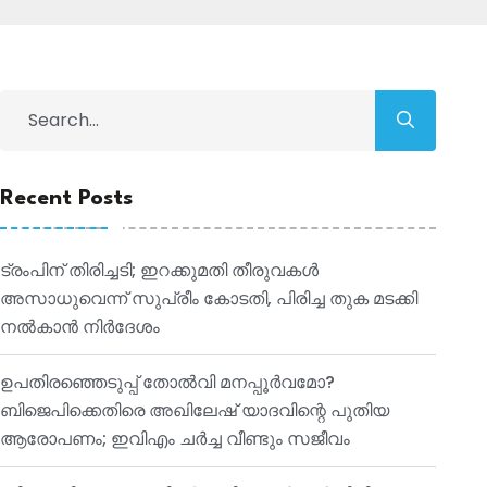
Recent Posts
ട്രംപിന് തിരിച്ചടി; ഇറക്കുമതി തീരുവകൾ
അസാധുവെന്ന് സുപ്രീം കോടതി, പിരിച്ച തുക മടക്കി
നൽകാൻ നിർദേശം
ഉപതിരഞ്ഞെടുപ്പ് തോൽവി മനപ്പൂർവമോ?
ബിജെപിക്കെതിരെ അഖിലേഷ് യാദവിന്റെ പുതിയ
ആരോപണം; ഇവിഎം ചർച്ച വീണ്ടും സജീവം