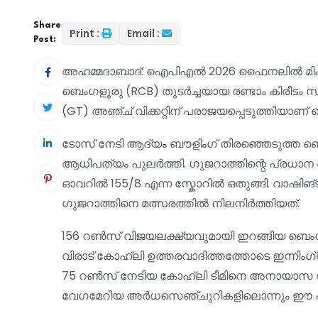
Share
Print :
Email :
Post:
അഹമ്മദാബാദ്: ഐപിഎൽ 2026 ഫൈനലിൽ മികച്ച
ബെംഗളൂരു (RCB) തുടർച്ചയായ രണ്ടാം കിരീടം 
(GT) അഞ്ച് വിക്കറ്റിന് പരാജയപ്പെടുത്തിയാണ് ബ
ടോസ് നേടി ആദ്യം ബൗളിംഗ് തിരഞ്ഞെടുത്ത ബ
ആധിപത്യം പുലർത്തി. ഗുജറാത്തിന്റെ പ്രധാന
ഓവറിൽ 155/8 എന്ന സ്കോറിൽ ഒതുങ്ങി. വാഷി
ഗുജറാത്തിനെ മത്സരത്തിൽ നിലനിർത്തിയത്.
156 റൺസ് വിജയലക്ഷ്യവുമായി ഇറങ്ങിയ ബെംഗള
വിരാട് കോഹ്‌ലി ഉത്തരവാദിത്തത്തോടെ ഇന്നിംഗ്സ
75 റൺസ് നേടിയ കോഹ്‌ലി ടീമിനെ അനായാസ വിജ
വേഗമേറിയ അർധസെഞ്ചുറികളിലൊന്നും ഈ പ്ര