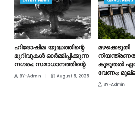
LATEST NEWS
KERALA NEWS
വി
ഹിരോഷിമ: യുദ്ധത്തിന്റെ
മഴക്കെടുതി
മുറിവുകൾ ഓർമ്മിപ്പിക്കുന്ന
നിയന്ത്രണത
നഗരം; സമാധാനത്തിന്റെ
കൂടുതൽ 
വേണം; മുല്ല
BY-Admin
August 6, 2026
026
BY-Admin