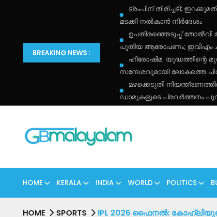
ട്രംപിന് തിരിച്ചടി; ഇറക്
മടക്കി നൽകാൻ നിർദേശം
ഉപതിരഞ്ഞെടുപ്പ് തോൽവി 
പുതിയ ആരോപണം; ഇവിഎം ചർച
BREAKING NEWS :
ഹിരോഷിമ: യുദ്ധത്തിന്റെ മു
സന്ദേശവുമായി ലോകത്തെ ചിന്തി
മഴക്കെടുതി നിയന്ത്രണത്
ഡാമുകളുടെ പ്രവർത്തനം പു
HOME
KERALA
INDIA
WORLD
POLITICS
B
HOME
SPORTS
IPL 2026 ഫൈനൽ: കോഹ്‌ലിയുടെ 