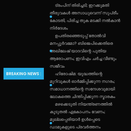
ട്രംപിന് തിരിച്ചടി; ഇറക്കുമതി
തീരുവകൾ അസാധുവെന്ന് സുപ്രീം
കോടതി, പിരിച്ച തുക മടക്കി നൽകാൻ
നിർദേശം
ഉപതിരഞ്ഞെടുപ്പ് തോൽവി
മനപ്പൂർവമോ? ബിജെപിക്കെതിരെ
അഖിലേഷ് യാദവിന്റെ പുതിയ
ആരോപണം; ഇവിഎം ചർച്ച വീണ്ടും
സജീവം
BREAKING NEWS :
ഹിരോഷിമ: യുദ്ധത്തിന്റെ
മുറിവുകൾ ഓർമ്മിപ്പിക്കുന്ന നഗരം;
സമാധാനത്തിന്റെ സന്ദേശവുമായി
ലോകത്തെ ചിന്തിപ്പിക്കുന്ന സ്മാരകം
മഴക്കെടുതി നിയന്ത്രണത്തിൽ
കൂടുതൽ ഏകോപനം വേണം;
മുല്ലപ്പെരിയാർ ഉൾപ്പെടെ
ഡാമുകളുടെ പ്രവർത്തനം