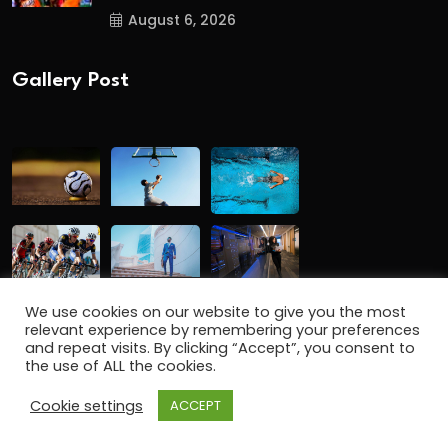
August 6, 2026
Gallery Post
We use cookies on our website to give you the most
relevant experience by remembering your preferences
and repeat visits. By clicking “Accept”, you consent to
the use of ALL the cookies.
Copyright
2024 www.gbmalayalam.com. All Rights
Cookie settings
ACCEPT
Reserved.