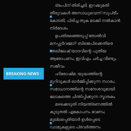
ട്രംപിന് തിരിച്ചടി; ഇറക്കുമതി
തീരുവകൾ അസാധുവെന്ന് സുപ്രീം
കോടതി, പിരിച്ച തുക മടക്കി നൽകാൻ
നിർദേശം
ഉപതിരഞ്ഞെടുപ്പ് തോൽവി
മനപ്പൂർവമോ? ബിജെപിക്കെതിരെ
അഖിലേഷ് യാദവിന്റെ പുതിയ
ആരോപണം; ഇവിഎം ചർച്ച വീണ്ടും
സജീവം
BREAKING NEWS :
ഹിരോഷിമ: യുദ്ധത്തിന്റെ
മുറിവുകൾ ഓർമ്മിപ്പിക്കുന്ന നഗരം;
സമാധാനത്തിന്റെ സന്ദേശവുമായി
ലോകത്തെ ചിന്തിപ്പിക്കുന്ന സ്മാരകം
മഴക്കെടുതി നിയന്ത്രണത്തിൽ
കൂടുതൽ ഏകോപനം വേണം;
മുല്ലപ്പെരിയാർ ഉൾപ്പെടെ
ഡാമുകളുടെ പ്രവർത്തനം