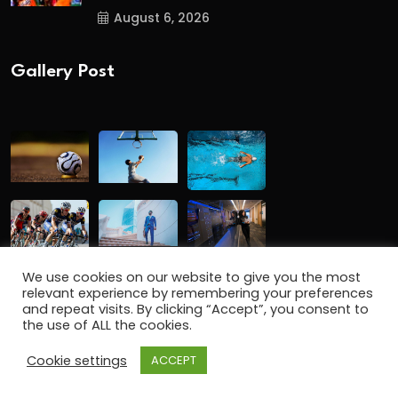
August 6, 2026
Gallery Post
We use cookies on our website to give you the most
relevant experience by remembering your preferences
and repeat visits. By clicking “Accept”, you consent to
the use of ALL the cookies.
Copyright
2024 www.gbmalayalam.com. All Rights
Cookie settings
ACCEPT
Reserved.