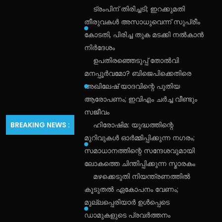
ട്രംപിന് തിരിച്ചടി; ഇറക്കുമതി
തീരുവകൾ അസാധുവെന്ന് സുപ്രീം
കോടതി, പിരിച്ച തുക മടക്കി നൽകാൻ
നിർദേശം
ഉപതിരഞ്ഞെടുപ്പ് തോൽവി
മനപ്പൂർവമോ? ബിജെപിക്കെതിരെ
അഖിലേഷ് യാദവിന്റെ പുതിയ
ആരോപണം; ഇവിഎം ചർച്ച വീണ്ടും
സജീവം
BREAKING NEWS :
ഹിരോഷിമ: യുദ്ധത്തിന്റെ
മുറിവുകൾ ഓർമ്മിപ്പിക്കുന്ന നഗരം;
സമാധാനത്തിന്റെ സന്ദേശവുമായി
ലോകത്തെ ചിന്തിപ്പിക്കുന്ന സ്മാരകം
മഴക്കെടുതി നിയന്ത്രണത്തിൽ
കൂടുതൽ ഏകോപനം വേണം;
മുല്ലപ്പെരിയാർ ഉൾപ്പെടെ
ഡാമുകളുടെ പ്രവർത്തനം