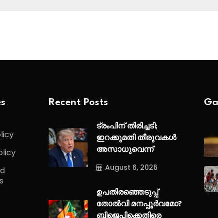
es
Recent Posts
Ga
ട്രംപിന് തിരിച്ചടി;
licy
ഇറക്കുമതി തീരുവകൾ
അസാധുവെന്ന്
olicy
August 6, 2026
nd
s
ഉപതിരഞ്ഞെടുപ്പ്
തോൽവി മനപ്പൂർവമോ?
ബിജെപിക്കെതിരെ