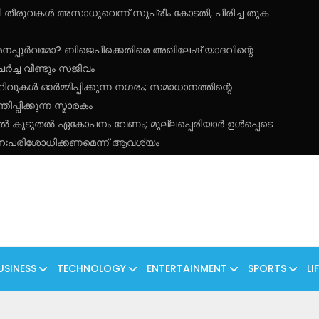
കുമതി തീരുവകൾ അസാധുവെന്ന് സുപ്രീം കോടതി, പിരിച്ച തുക
മനപ്പൂർവമോ? ബിജെപിക്കെതിരെ അഖിലേഷ് യാദവിന്റെ
്ച വീണ്ടും സജീവം
റിവുകൾ ഓർമ്മിപ്പിക്കുന്ന നഗരം; സമാധാനത്തിന്റെ
പ്പിക്കുന്ന സ്മാരകം
തിൽ കൂടുതൽ ഏകോപനം വേണം; മുല്ലപ്പെരിയാർ ഉൾപ്പെടെ
നഃപരിശോധിക്കണമെന്ന് ആവശ്യം
USINESS
TECHNOLOGY
ENTERTAINMENT
SPORTS
LI