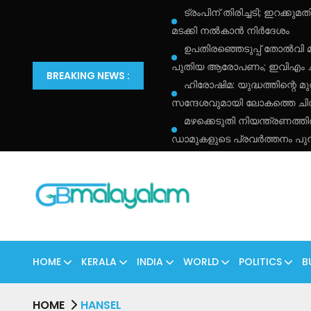
ട്രംപിന് തിരിച്ചടി; ഇറക്
മടക്കി നൽകാൻ നിർദേശം
ഉപതിരഞ്ഞെടുപ്പ് തോൽവി 
പുതിയ ആരോപണം; ഇവിഎം ചർച
BREAKING NEWS :
ഹിരോഷിമ: യുദ്ധത്തിന്റെ മു
സന്ദേശവുമായി ലോകത്തെ ചിന്തി
മഴക്കെടുതി നിയന്ത്രണത്
ഡാമുകളുടെ പ്രവർത്തനം പു
HOME
KERALA
INDIA
WORLD
POLITICS
B
HOME
HANSEL