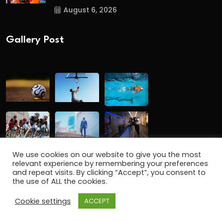
August 6, 2026
Gallery Post
We use cookies on our website to give you the most
relevant experience by remembering your preferences
and repeat visits. By clicking “Accept”, you consent to
the use of ALL the cookies.
Copyright
2024 www.gbmalayalam.com. All Rights
Cookie settings
ACCEPT
Reserved.