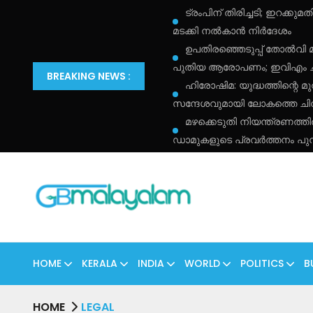
ട്രംപിന് തിരിച്ചടി; ഇറക്
മടക്കി നൽകാൻ നിർദേശം
ഉപതിരഞ്ഞെടുപ്പ് തോൽവി 
പുതിയ ആരോപണം; ഇവിഎം ചർച
BREAKING NEWS :
ഹിരോഷിമ: യുദ്ധത്തിന്റെ മു
സന്ദേശവുമായി ലോകത്തെ ചിന്തി
മഴക്കെടുതി നിയന്ത്രണത്
ഡാമുകളുടെ പ്രവർത്തനം പു
HOME
KERALA
INDIA
WORLD
POLITICS
B
HOME
LEGAL