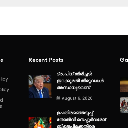
es
Recent Posts
Ga
ട്രംപിന് തിരിച്ചടി;
licy
ഇറക്കുമതി തീരുവകൾ
അസാധുവെന്ന്
olicy
August 6, 2026
nd
s
ഉപതിരഞ്ഞെടുപ്പ്
തോൽവി മനപ്പൂർവമോ?
ബിജെപിക്കെതിരെ