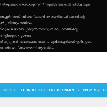
കുമതി തീരുവകൾ അസാധുവെന്ന് സുപ്രീം കോടതി, പിരിച്ച തുക
മനപ്പൂർവമോ? ബിജെപിക്കെതിരെ അഖിലേഷ് യാദവിന്റെ
്ച വീണ്ടും സജീവം
റിവുകൾ ഓർമ്മിപ്പിക്കുന്ന നഗരം; സമാധാനത്തിന്റെ
പ്പിക്കുന്ന സ്മാരകം
തിൽ കൂടുതൽ ഏകോപനം വേണം; മുല്ലപ്പെരിയാർ ഉൾപ്പെടെ
നഃപരിശോധിക്കണമെന്ന് ആവശ്യം
USINESS
TECHNOLOGY
ENTERTAINMENT
SPORTS
LI